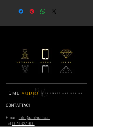
CONTATTACI
Email:
info@dmlaudio.it
Tel
0541 623905
Whatsapp : +393886310240