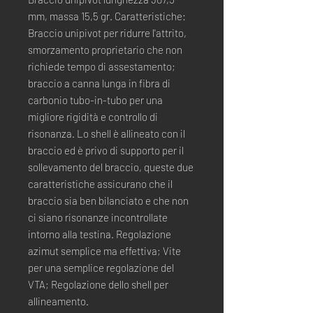
mm, massa 15,5 gr. Caratteristiche:
Braccio unipivot per ridurre l'attrito,
smorzamento proprietario che non
richiede tempo di assestamento;
braccio a canna lunga in fibra di
carbonio tubo-in-tubo per una
migliore rigidità e controllo di
risonanza. Lo shell è allineato con il
braccio ed è privo di supporto per il
sollevamento del braccio, queste due
caratteristiche assicurano che il
braccio sia ben bilanciato e che non
ci siano risonanze incontrollate
intorno alla testina. Regolazione
azimut semplice ma effettiva; Vite
per una semplice regolazione del
VTA; Regolazione dello shell per
allineamento.