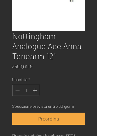
Nottingham
Analogue Ace Anna
Tonearm 12"
Prezzo
3590,00 €
Quantità
*
Spedizione prevista entro 60 giorni
Preordina
Braccio unipivot lunghezza 307,5