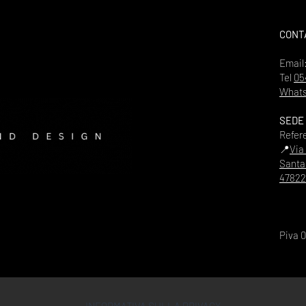
CONT
Email
Tel
05
Whats
SEDE
Refer
📍
Via
Santa
47822
Piva 