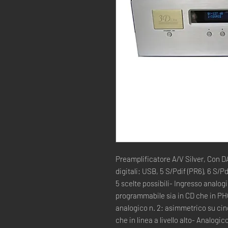
Preamplificatore A/V Silver, Con D
digitali: USB, 5 S/Pdif (PR6), 6 S/P
5 scelte possibili- Ingresso analogi
programmabile sia in CD che in PH
analogico n. 2: asimmetrico su cinc
che in linea a livello alto- Analogi