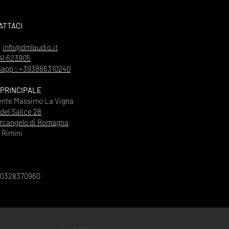
ATTACI
:
info@dmlaudio.it
41 623905
app : +393886310240
 PRINCIPALE
ente Massimo La Vigna
 del Salice 28
rcangelo di Romagna
Rimini
00328370960