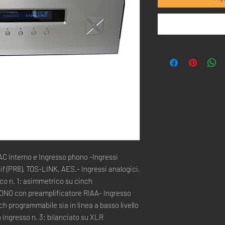
AC Interno e Ingresso phono -Ingressi 
dif (PR8), TOS-LINK, AES.- Ingressi analogici, 
co n. 1: asimmetrico su cinch 
ONO con preamplificatore RIAA- Ingresso 
h programmabile sia in linea a basso livello 
co ingresso n. 3: bilanciato su XLR