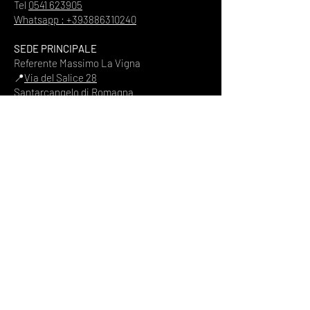
Tel
0541 623905
Whatsapp : +393886310240
SEDE PRINCIPALE
Referente Massimo La Vigna
📍
Via del Salice 28
Santarcangelo di Romagna
47822
Rimini
Piva
00328370960
HOME
INFORMATIVA SULLA PRIVACY