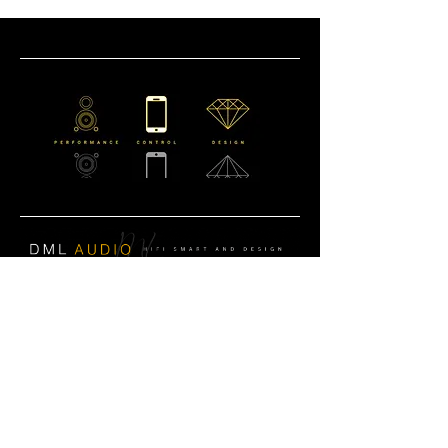
CONTATTACI
Email:
info@dmlaudio.it
Tel
0541 623905
Whatsapp : +393886310240
SEDE PRINCIPALE
Referente Massimo La Vigna